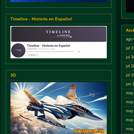
Timeline - Historia en Español
Arc
ago 
jul 3
jul 3
jul 2
jul 1
3D
jun 
may
may
may
may
may