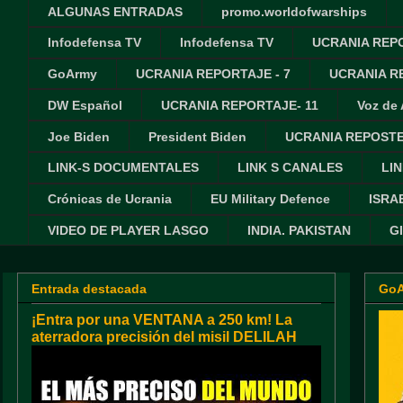
ALGUNAS ENTRADAS
promo.worldofwarships
Infodefensa TV
Infodefensa TV
UCRANIA REPO
GoArmy
UCRANIA REPORTAJE - 7
UCRANIA RE
DW Español
UCRANIA REPORTAJE- 11
Voz de
Joe Biden
President Biden
UCRANIA REPOSTE
LINK-S DOCUMENTALES
LINK S CANALES
LIN
Crónicas de Ucrania
EU Military Defence
ISRA
VIDEO DE PLAYER LASGO
INDIA. PAKISTAN
G
Entrada destacada
Go
¡Entra por una VENTANA a 250 km! La
aterradora precisión del misil DELILAH