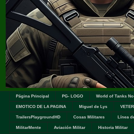
Página Principal
PG- LOGO
World of Tanks No
EMOTICO DE LA PAGINA
Miguel de Lys
VETER
TrailersPlaygroundHD
Cosas Militares
Línea d
MilitarMente
Aviación Militar
Historia Militar