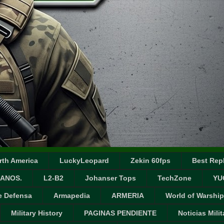
rth America
LuckyLeopard
Zekin 60fps
Best Repl
ANOS.
L2-B2
Johanser Tops
TechZone
YU
e Defensa
Armapedia
ARMERIA
World of Warship
Military History
PAGINAS PENDIENTE
Noticias Milit