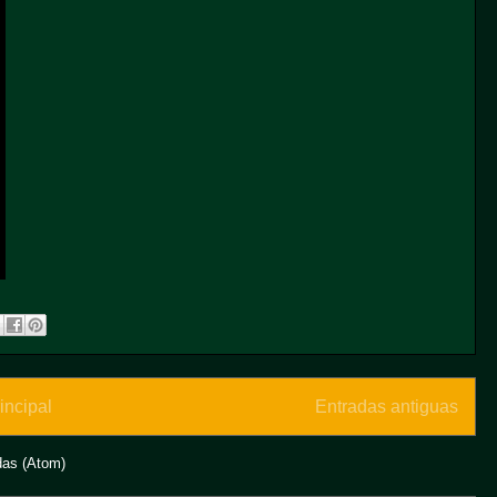
incipal
Entradas antiguas
das (Atom)