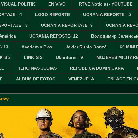
VISUAL POLITIK
EN VIVO
RTVE Noticias- YOUTUBE
RTAJE - 4
LOGO REPORTE
UCRANIA REPORTE - 5
PORTAJE - 8
UCRANIA REPORTAJE- 9
UCRANIA REPO
 América
UCRANIA REPOSTE- 12
Володимир Зеленсь
- 13
Academia Play
Javier Rubio Donzé
60 MINU
K-S 2
LINK-S-3
Ukrinform TV
MUJERES MILITAR
EL
HEROINAS JUDIAS
REPUBLICA DOMINICANA
IF
ALBUM DE FOTOS
VENEZUELA
ENLACE EN 
Army