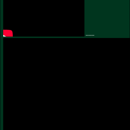
------