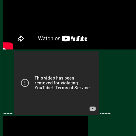
------
-------