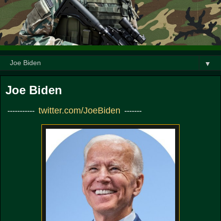
▼
Joe Biden
twitter.com/JoeBiden
-----------
-------