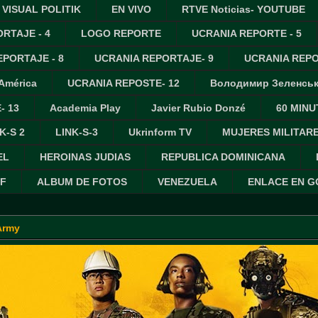
VISUAL POLITIK
EN VIVO
RTVE Noticias- YOUTUBE
RTAJE - 4
LOGO REPORTE
UCRANIA REPORTE - 5
PORTAJE - 8
UCRANIA REPORTAJE- 9
UCRANIA REPO
 América
UCRANIA REPOSTE- 12
Володимир Зеленсь
- 13
Academia Play
Javier Rubio Donzé
60 MINU
K-S 2
LINK-S-3
Ukrinform TV
MUJERES MILITAR
EL
HEROINAS JUDIAS
REPUBLICA DOMINICANA
IF
ALBUM DE FOTOS
VENEZUELA
ENLACE EN 
Army