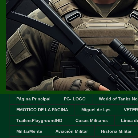
Página Principal
PG- LOGO
World of Tanks No
EMOTICO DE LA PAGINA
Miguel de Lys
VETER
TrailersPlaygroundHD
Cosas Militares
Línea d
MilitarMente
Aviación Militar
Historia Militar