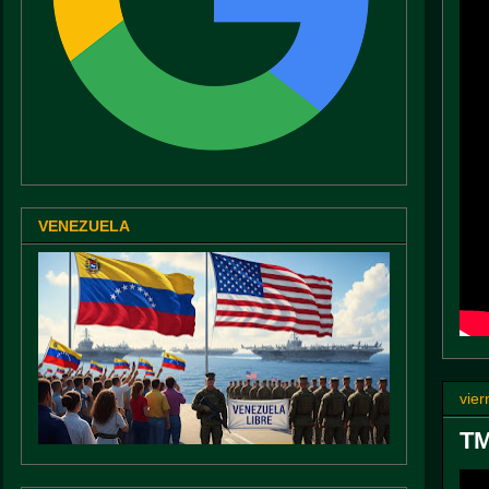
VENEZUELA
vier
TM