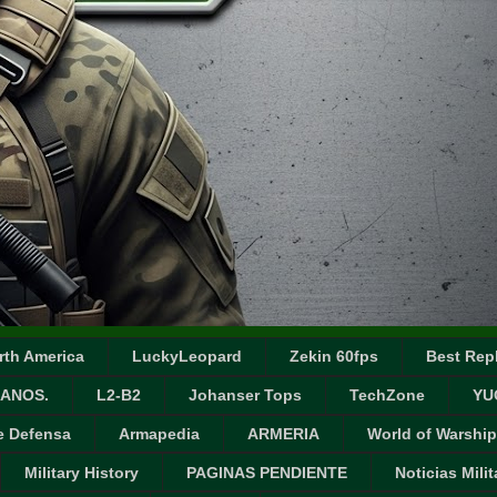
rth America
LuckyLeopard
Zekin 60fps
Best Repl
ANOS.
L2-B2
Johanser Tops
TechZone
YU
e Defensa
Armapedia
ARMERIA
World of Warship
Military History
PAGINAS PENDIENTE
Noticias Milit