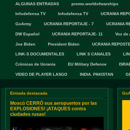
ALGUNAS ENTRADAS
promo.worldofwarships
Infodefensa TV
Infodefensa TV
UCRANIA REPO
GoArmy
UCRANIA REPORTAJE - 7
UCRANIA RE
DW Español
UCRANIA REPORTAJE- 11
Voz de
Joe Biden
President Biden
UCRANIA REPOSTE
LINK-S DOCUMENTALES
LINK S CANALES
LIN
Crónicas de Ucrania
EU Military Defence
ISRA
VIDEO DE PLAYER LASGO
INDIA. PAKISTAN
G
Entrada destacada
Go
Moscú CERRÓ sus aeropuertos por las
EXPLOSIONES! ¡ATAQUES contra
ciudades rusas!