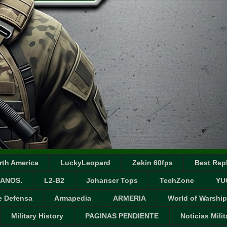
rth America
LuckyLeopard
Zekin 60fps
Best Repl
ANOS.
L2-B2
Johanser Tops
TechZone
YU
e Defensa
Armapedia
ARMERIA
World of Warship
Military History
PAGINAS PENDIENTE
Noticias Milit