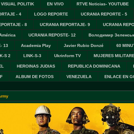
VISUAL POLITIK
EN VIVO
RTVE Noticias- YOUTUBE
RTAJE - 4
LOGO REPORTE
UCRANIA REPORTE - 5
PORTAJE - 8
UCRANIA REPORTAJE- 9
UCRANIA REPO
 América
UCRANIA REPOSTE- 12
Володимир Зеленсь
- 13
Academia Play
Javier Rubio Donzé
60 MINU
K-S 2
LINK-S-3
Ukrinform TV
MUJERES MILITAR
EL
HEROINAS JUDIAS
REPUBLICA DOMINICANA
IF
ALBUM DE FOTOS
VENEZUELA
ENLACE EN 
Army