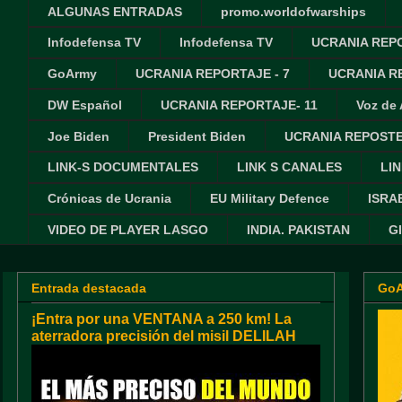
ALGUNAS ENTRADAS
promo.worldofwarships
Infodefensa TV
Infodefensa TV
UCRANIA REPO
GoArmy
UCRANIA REPORTAJE - 7
UCRANIA RE
DW Español
UCRANIA REPORTAJE- 11
Voz de
Joe Biden
President Biden
UCRANIA REPOSTE
LINK-S DOCUMENTALES
LINK S CANALES
LIN
Crónicas de Ucrania
EU Military Defence
ISRA
VIDEO DE PLAYER LASGO
INDIA. PAKISTAN
G
Entrada destacada
Go
¡Entra por una VENTANA a 250 km! La
aterradora precisión del misil DELILAH