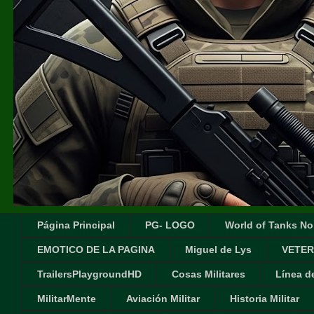
Página Principal
PG- LOGO
World of Tanks No
EMOTICO DE LA PAGINA
Miguel de Lys
VETER
TrailersPlaygroundHD
Cosas Militares
Línea d
MilitarMente
Aviación Militar
Historia Militar