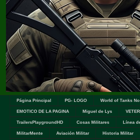
Página Principal
PG- LOGO
World of Tanks No
EMOTICO DE LA PAGINA
Miguel de Lys
VETER
TrailersPlaygroundHD
Cosas Militares
Línea d
MilitarMente
Aviación Militar
Historia Militar