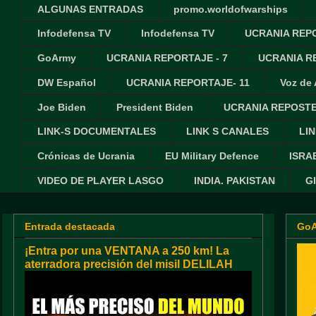
ALGUNAS ENTRADAS
promo.worldofwarships
Infodefensa TV
Infodefensa TV
UCRANIA REPO
GoArmy
UCRANIA REPORTAJE - 7
UCRANIA RE
DW Español
UCRANIA REPORTAJE- 11
Voz de
Joe Biden
President Biden
UCRANIA REPOSTE
LINK-S DOCUMENTALES
LINK S CANALES
LIN
Crónicas de Ucrania
EU Military Defence
ISRA
VIDEO DE PLAYER LASGO
INDIA. PAKISTAN
G
Entrada destacada
Go
¡Entra por una VENTANA a 250 km! La
aterradora precisión del misil DELILAH