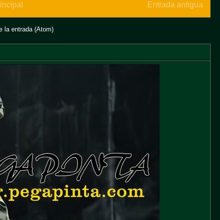
incipal
Entrada antigua
 la entrada (Atom)