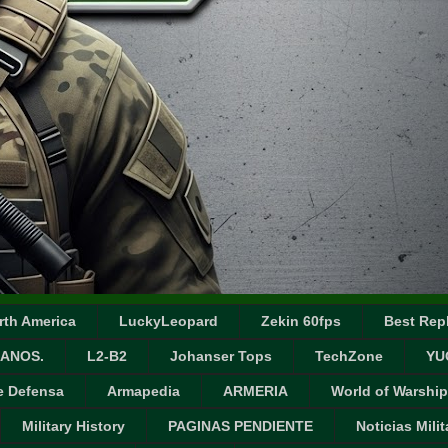
rth America
LuckyLeopard
Zekin 60fps
Best Repl
ANOS.
L2-B2
Johanser Tops
TechZone
YU
e Defensa
Armapedia
ARMERIA
World of Warship
Military History
PAGINAS PENDIENTE
Noticias Milit