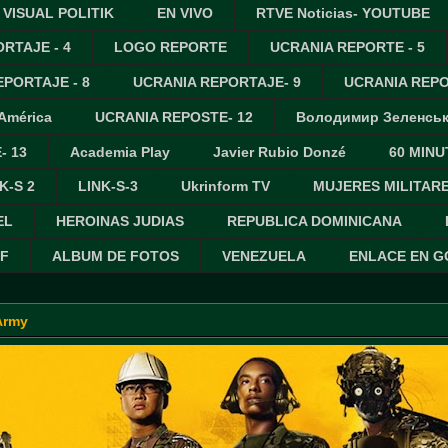
VISUAL POLITIK
EN VIVO
RTVE Noticias- YOUTUBE
RTAJE - 4
LOGO REPORTE
UCRANIA REPORTE - 5
PORTAJE - 8
UCRANIA REPORTAJE- 9
UCRANIA REPO
 América
UCRANIA REPOSTE- 12
Володимир Зеленсь
- 13
Academia Play
Javier Rubio Donzé
60 MINU
K-S 2
LINK-S-3
Ukrinform TV
MUJERES MILITAR
EL
HEROINAS JUDIAS
REPUBLICA DOMINICANA
IF
ALBUM DE FOTOS
VENEZUELA
ENLACE EN 
Army