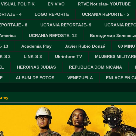
VISUAL POLITIK
EN VIVO
RTVE Noticias- YOUTUBE
RTAJE - 4
LOGO REPORTE
UCRANIA REPORTE - 5
PORTAJE - 8
UCRANIA REPORTAJE- 9
UCRANIA REPO
 América
UCRANIA REPOSTE- 12
Володимир Зеленсь
- 13
Academia Play
Javier Rubio Donzé
60 MINU
K-S 2
LINK-S-3
Ukrinform TV
MUJERES MILITAR
EL
HEROINAS JUDIAS
REPUBLICA DOMINICANA
IF
ALBUM DE FOTOS
VENEZUELA
ENLACE EN 
Army