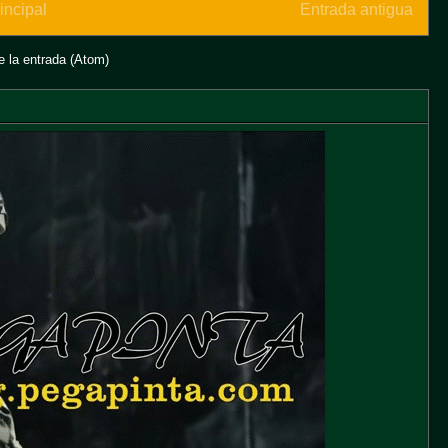
incipal
Entrada antigua
 la entrada (Atom)