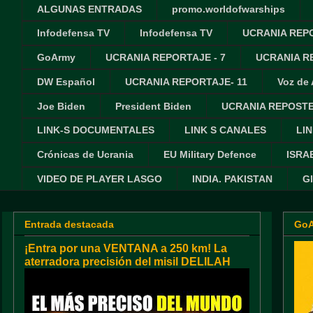
ALGUNAS ENTRADAS
promo.worldofwarships
Infodefensa TV
Infodefensa TV
UCRANIA REPO
GoArmy
UCRANIA REPORTAJE - 7
UCRANIA RE
DW Español
UCRANIA REPORTAJE- 11
Voz de
Joe Biden
President Biden
UCRANIA REPOSTE
LINK-S DOCUMENTALES
LINK S CANALES
LIN
Crónicas de Ucrania
EU Military Defence
ISRA
VIDEO DE PLAYER LASGO
INDIA. PAKISTAN
G
Entrada destacada
Go
¡Entra por una VENTANA a 250 km! La
aterradora precisión del misil DELILAH