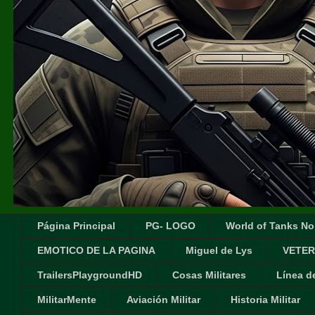
Página Principal
PG- LOGO
World of Tanks No
EMOTICO DE LA PAGINA
Miguel de Lys
VETER
TrailersPlaygroundHD
Cosas Militares
Línea d
MilitarMente
Aviación Militar
Historia Militar