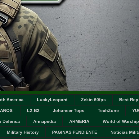
rth America
LuckyLeopard
Zekin 60fps
Best Repl
ANOS.
L2-B2
Johanser Tops
TechZone
YU
e Defensa
Armapedia
ARMERIA
World of Warship
Military History
PAGINAS PENDIENTE
Noticias Milit