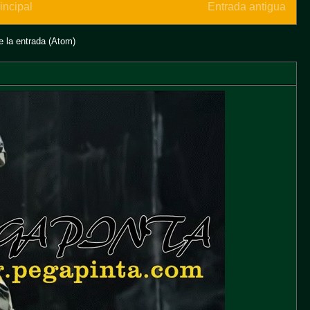
incipal
Entrada antigua
 la entrada (Atom)