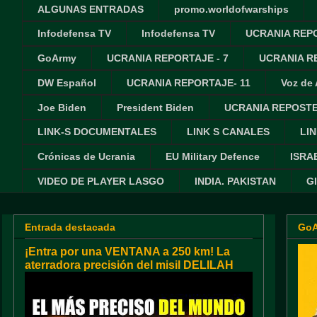
ALGUNAS ENTRADAS
promo.worldofwarships
Infodefensa TV
Infodefensa TV
UCRANIA REPO
GoArmy
UCRANIA REPORTAJE - 7
UCRANIA RE
DW Español
UCRANIA REPORTAJE- 11
Voz de
Joe Biden
President Biden
UCRANIA REPOSTE
LINK-S DOCUMENTALES
LINK S CANALES
LIN
Crónicas de Ucrania
EU Military Defence
ISRA
VIDEO DE PLAYER LASGO
INDIA. PAKISTAN
G
Entrada destacada
Go
¡Entra por una VENTANA a 250 km! La
aterradora precisión del misil DELILAH