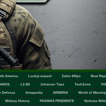
rth America
LuckyLeopard
Zekin 60fps
Best Repl
ANOS.
L2-B2
Johanser Tops
TechZone
YU
e Defensa
Armapedia
ARMERIA
World of Warship
Military History
PAGINAS PENDIENTE
Noticias Milit