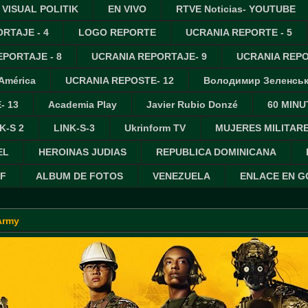
VISUAL POLITIK
EN VIVO
RTVE Noticias- YOUTUBE
RTAJE - 4
LOGO REPORTE
UCRANIA REPORTE - 5
PORTAJE - 8
UCRANIA REPORTAJE- 9
UCRANIA REPO
 América
UCRANIA REPOSTE- 12
Володимир Зеленсь
- 13
Academia Play
Javier Rubio Donzé
60 MINU
K-S 2
LINK-S-3
Ukrinform TV
MUJERES MILITAR
EL
HEROINAS JUDIAS
REPUBLICA DOMINICANA
IF
ALBUM DE FOTOS
VENEZUELA
ENLACE EN 
Army