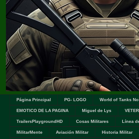
Página Principal
PG- LOGO
World of Tanks No
EMOTICO DE LA PAGINA
Miguel de Lys
VETER
TrailersPlaygroundHD
Cosas Militares
Línea d
MilitarMente
Aviación Militar
Historia Militar