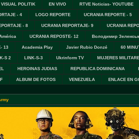
VISUAL POLITIK
EN VIVO
RTVE Noticias- YOUTUBE
RTAJE - 4
LOGO REPORTE
UCRANIA REPORTE - 5
PORTAJE - 8
UCRANIA REPORTAJE- 9
UCRANIA REPO
 América
UCRANIA REPOSTE- 12
Володимир Зеленсь
- 13
Academia Play
Javier Rubio Donzé
60 MINU
K-S 2
LINK-S-3
Ukrinform TV
MUJERES MILITAR
EL
HEROINAS JUDIAS
REPUBLICA DOMINICANA
IF
ALBUM DE FOTOS
VENEZUELA
ENLACE EN 
Army