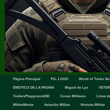
Página Principal
PG- LOGO
World of Tanks No
EMOTICO DE LA PAGINA
Miguel de Lys
VETER
TrailersPlaygroundHD
Cosas Militares
Línea d
MilitarMente
Aviación Militar
Historia Militar