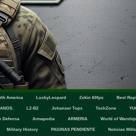
rth America
LuckyLeopard
Zekin 60fps
Best Repl
ANOS.
L2-B2
Johanser Tops
TechZone
YU
e Defensa
Armapedia
ARMERIA
World of Warship
Military History
PAGINAS PENDIENTE
Noticias Milit