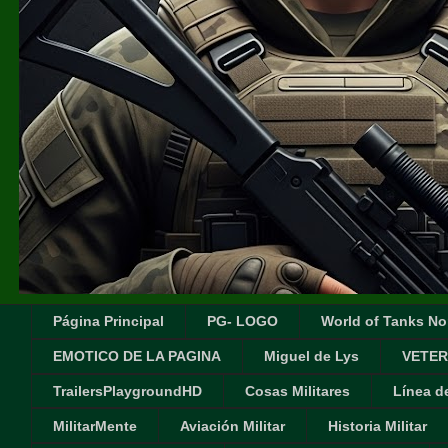
Página Principal
PG- LOGO
World of Tanks No
EMOTICO DE LA PAGINA
Miguel de Lys
VETER
TrailersPlaygroundHD
Cosas Militares
Línea d
MilitarMente
Aviación Militar
Historia Militar