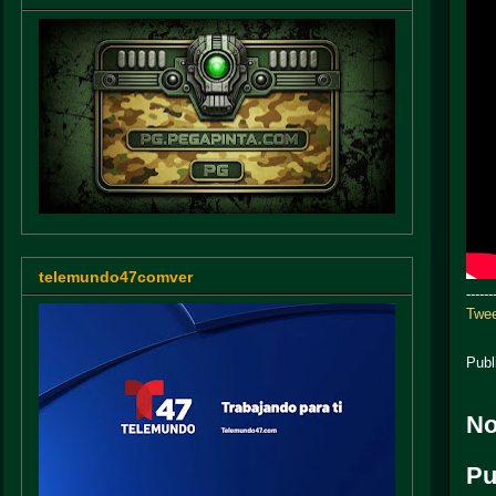
telemundo47comver
------
Twee
Publ
No
Pu