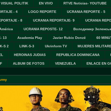
VISUAL POLITIK
EN VIVO
RTVE Noticias- YOUTUBE
RTAJE - 4
LOGO REPORTE
UCRANIA REPORTE - 5
PORTAJE - 8
UCRANIA REPORTAJE- 9
UCRANIA REPO
 América
UCRANIA REPOSTE- 12
Володимир Зеленсь
- 13
Academia Play
Javier Rubio Donzé
60 MINU
K-S 2
LINK-S-3
Ukrinform TV
MUJERES MILITAR
EL
HEROINAS JUDIAS
REPUBLICA DOMINICANA
IF
ALBUM DE FOTOS
VENEZUELA
ENLACE EN 
Army