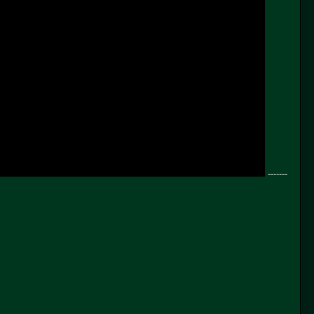
-------