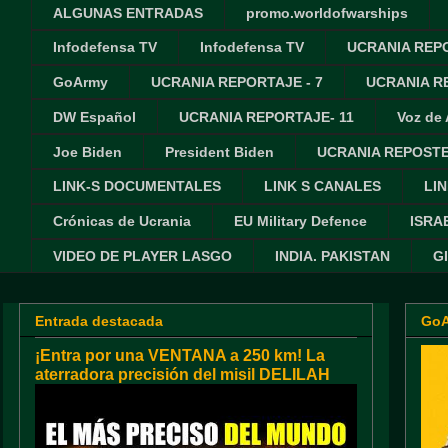
ALGUNAS ENTRADAS
promo.worldofwarships
Infodefensa TV
Infodefensa TV
UCRANIA REPO
GoArmy
UCRANIA REPORTAJE - 7
UCRANIA RE
DW Español
UCRANIA REPORTAJE- 11
Voz de
Joe Biden
President Biden
UCRANIA REPOSTE
LINK-S DOCUMENTALES
LINK S CANALES
LIN
Crónicas de Ucrania
EU Military Defence
ISRA
VIDEO DE PLAYER LASGO
INDIA. PAKISTAN
G
Entrada destacada
Go
¡Entra por una VENTANA a 250 km! La
aterradora precisión del misil DELILAH