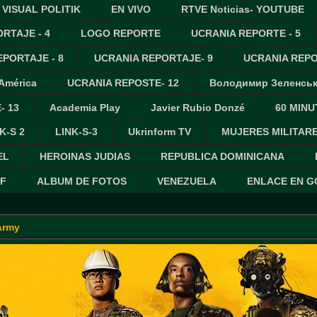
VISUAL POLITIK
EN VIVO
RTVE Noticias- YOUTUBE
RTAJE - 4
LOGO REPORTE
UCRANIA REPORTE - 5
PORTAJE - 8
UCRANIA REPORTAJE- 9
UCRANIA REPO
 América
UCRANIA REPOSTE- 12
Володимир Зеленсь
- 13
Academia Play
Javier Rubio Donzé
60 MINU
K-S 2
LINK-S-3
Ukrinform TV
MUJERES MILITAR
EL
HEROINAS JUDIAS
REPUBLICA DOMINICANA
IF
ALBUM DE FOTOS
VENEZUELA
ENLACE EN 
Army