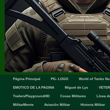
Página Principal
PG- LOGO
World of Tanks No
EMOTICO DE LA PAGINA
Miguel de Lys
VETER
TrailersPlaygroundHD
Cosas Militares
Línea d
MilitarMente
Aviación Militar
Historia Militar