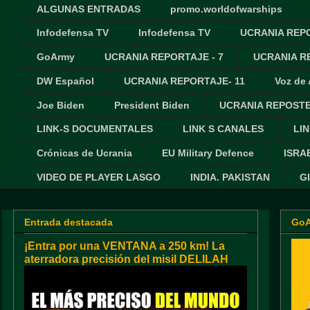
ALGUNAS ENTRADAS
promo.worldofwarships
Infodefensa TV
Infodefensa TV
UCRANIA REPO
GoArmy
UCRANIA REPORTAJE - 7
UCRANIA RE
DW Español
UCRANIA REPORTAJE- 11
Voz de
Joe Biden
President Biden
UCRANIA REPOSTE
LINK-S DOCUMENTALES
LINK S CANALES
LIN
Crónicas de Ucrania
EU Military Defence
ISRA
VIDEO DE PLAYER LASGO
INDIA. PAKISTAN
G
Entrada destacada
Go
¡Entra por una VENTANA a 250 km! La
aterradora precisión del misil DELILAH