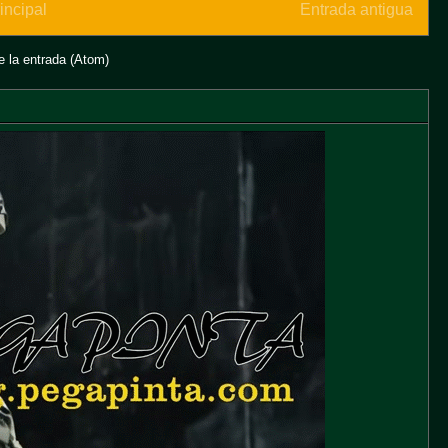
incipal
Entrada antigua
 la entrada (Atom)