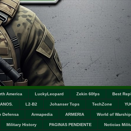
rth America
LuckyLeopard
Zekin 60fps
Best Repl
ANOS.
L2-B2
Johanser Tops
TechZone
YU
e Defensa
Armapedia
ARMERIA
World of Warship
Military History
PAGINAS PENDIENTE
Noticias Milit