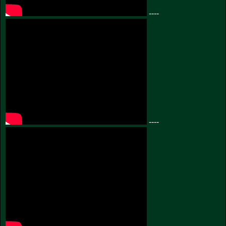
----
----