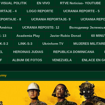
VISUAL POLITIK
EN VIVO
RTVE Noticias- YOUTUBE
RTAJE - 4
LOGO REPORTE
UCRANIA REPORTE - 5
PORTAJE - 8
UCRANIA REPORTAJE- 9
UCRANIA REPO
 América
UCRANIA REPOSTE- 12
Володимир Зеленсь
- 13
Academia Play
Javier Rubio Donzé
60 MINU
K-S 2
LINK-S-3
Ukrinform TV
MUJERES MILITAR
EL
HEROINAS JUDIAS
REPUBLICA DOMINICANA
IF
ALBUM DE FOTOS
VENEZUELA
ENLACE EN 
Army