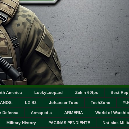
rth America
LuckyLeopard
Zekin 60fps
Best Repl
ANOS.
L2-B2
Johanser Tops
TechZone
YU
e Defensa
Armapedia
ARMERIA
World of Warship
Military History
PAGINAS PENDIENTE
Noticias Milit