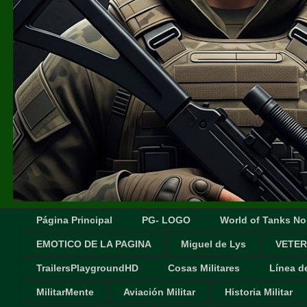
Página Principal
PG- LOGO
World of Tanks No
EMOTICO DE LA PAGINA
Miguel de Lys
VETER
TrailersPlaygroundHD
Cosas Militares
Línea d
MilitarMente
Aviación Militar
Historia Militar