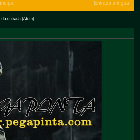
incipal
Entrada antigua
 la entrada (Atom)