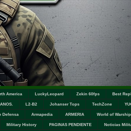
rth America
LuckyLeopard
Zekin 60fps
Best Repl
ANOS.
L2-B2
Johanser Tops
TechZone
YU
e Defensa
Armapedia
ARMERIA
World of Warship
Military History
PAGINAS PENDIENTE
Noticias Milit