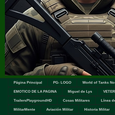
Página Principal
PG- LOGO
World of Tanks No
EMOTICO DE LA PAGINA
Miguel de Lys
VETER
TrailersPlaygroundHD
Cosas Militares
Línea d
MilitarMente
Aviación Militar
Historia Militar