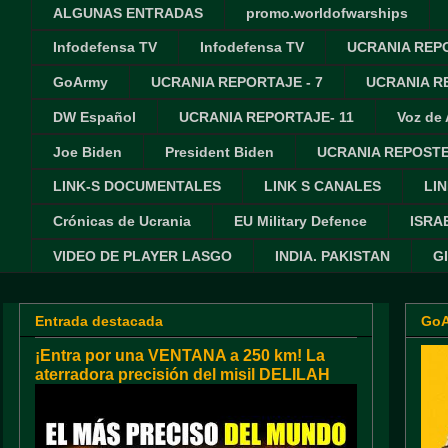
ALGUNAS ENTRADAS
promo.worldofwarships
Infodefensa TV
Infodefensa TV
UCRANIA REPO
GoArmy
UCRANIA REPORTAJE - 7
UCRANIA RE
DW Español
UCRANIA REPORTAJE- 11
Voz de
Joe Biden
President Biden
UCRANIA REPOSTE
LINK-S DOCUMENTALES
LINK S CANALES
LIN
Crónicas de Ucrania
EU Military Defence
ISRA
VIDEO DE PLAYER LASGO
INDIA. PAKISTAN
G
Entrada destacada
Go
¡Entra por una VENTANA a 250 km! La
aterradora precisión del misil DELILAH