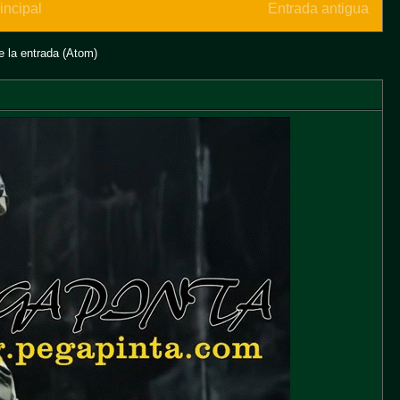
incipal
Entrada antigua
 la entrada (Atom)