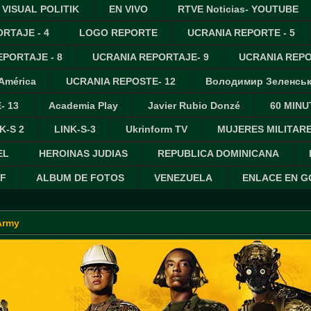
VISUAL POLITIK
EN VIVO
RTVE Noticias- YOUTUBE
RTAJE - 4
LOGO REPORTE
UCRANIA REPORTE - 5
PORTAJE - 8
UCRANIA REPORTAJE- 9
UCRANIA REPO
 América
UCRANIA REPOSTE- 12
Володимир Зеленсь
- 13
Academia Play
Javier Rubio Donzé
60 MINU
K-S 2
LINK-S-3
Ukrinform TV
MUJERES MILITAR
EL
HEROINAS JUDIAS
REPUBLICA DOMINICANA
IF
ALBUM DE FOTOS
VENEZUELA
ENLACE EN 
Army