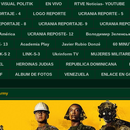
VISUAL POLITIK
EN VIVO
RTVE Noticias- YOUTUBE
RTAJE - 4
LOGO REPORTE
UCRANIA REPORTE - 5
PORTAJE - 8
UCRANIA REPORTAJE- 9
UCRANIA REPO
 América
UCRANIA REPOSTE- 12
Володимир Зеленсь
- 13
Academia Play
Javier Rubio Donzé
60 MINU
K-S 2
LINK-S-3
Ukrinform TV
MUJERES MILITAR
EL
HEROINAS JUDIAS
REPUBLICA DOMINICANA
IF
ALBUM DE FOTOS
VENEZUELA
ENLACE EN 
Army