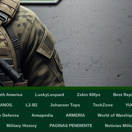
rth America
LuckyLeopard
Zekin 60fps
Best Repl
ANOS.
L2-B2
Johanser Tops
TechZone
YU
e Defensa
Armapedia
ARMERIA
World of Warship
Military History
PAGINAS PENDIENTE
Noticias Milit