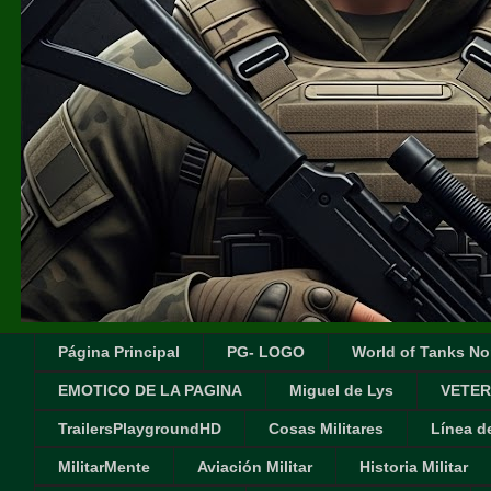
Página Principal
PG- LOGO
World of Tanks No
EMOTICO DE LA PAGINA
Miguel de Lys
VETER
TrailersPlaygroundHD
Cosas Militares
Línea d
MilitarMente
Aviación Militar
Historia Militar