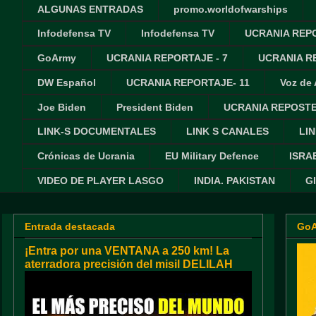
ALGUNAS ENTRADAS
promo.worldofwarships
Infodefensa TV
Infodefensa TV
UCRANIA REPO
GoArmy
UCRANIA REPORTAJE - 7
UCRANIA RE
DW Español
UCRANIA REPORTAJE- 11
Voz de
Joe Biden
President Biden
UCRANIA REPOSTE
LINK-S DOCUMENTALES
LINK S CANALES
LIN
Crónicas de Ucrania
EU Military Defence
ISRA
VIDEO DE PLAYER LASGO
INDIA. PAKISTAN
G
Entrada destacada
Go
¡Entra por una VENTANA a 250 km! La
aterradora precisión del misil DELILAH