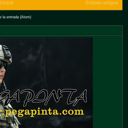
incipal
Entrada antigua
 la entrada (Atom)