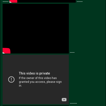
-----
-----
----
------