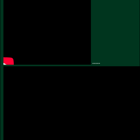
-----