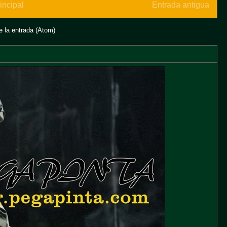
incipal
Entrada antigua
 la entrada (Atom)