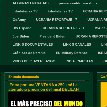
ALGUNAS ENTRADAS
promo.worldofwarships
Infodefensa TV
Infodefensa TV
UCRANIA REPO
GoArmy
UCRANIA REPORTAJE - 7
UCRANIA RE
DW Español
UCRANIA REPORTAJE- 11
Voz de
Joe Biden
President Biden
UCRANIA REPOSTE
LINK-S DOCUMENTALES
LINK S CANALES
LIN
Crónicas de Ucrania
EU Military Defence
ISRA
VIDEO DE PLAYER LASGO
INDIA. PAKISTAN
G
Entrada destacada
Go
¡Entra por una VENTANA a 250 km! La
aterradora precisión del misil DELILAH