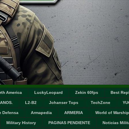
rth America
LuckyLeopard
Zekin 60fps
Best Repl
ANOS.
L2-B2
Johanser Tops
TechZone
YU
e Defensa
Armapedia
ARMERIA
World of Warship
Military History
PAGINAS PENDIENTE
Noticias Milit