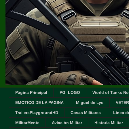
Página Principal
PG- LOGO
World of Tanks No
EMOTICO DE LA PAGINA
Miguel de Lys
VETER
TrailersPlaygroundHD
Cosas Militares
Línea d
MilitarMente
Aviación Militar
Historia Militar