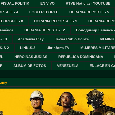
VISUAL POLITIK
EN VIVO
RTVE Noticias- YOUTUBE
RTAJE - 4
LOGO REPORTE
UCRANIA REPORTE - 5
PORTAJE - 8
UCRANIA REPORTAJE- 9
UCRANIA REPO
 América
UCRANIA REPOSTE- 12
Володимир Зеленсь
- 13
Academia Play
Javier Rubio Donzé
60 MINU
K-S 2
LINK-S-3
Ukrinform TV
MUJERES MILITAR
EL
HEROINAS JUDIAS
REPUBLICA DOMINICANA
IF
ALBUM DE FOTOS
VENEZUELA
ENLACE EN 
Army