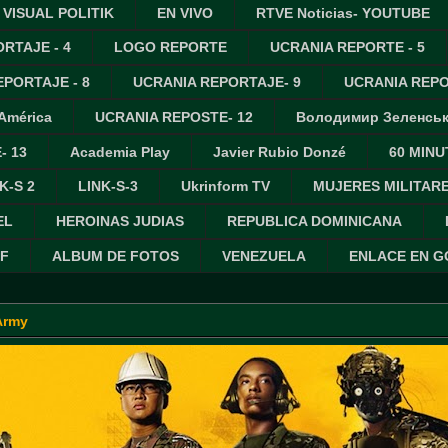
VISUAL POLITIK
EN VIVO
RTVE Noticias- YOUTUBE
RTAJE - 4
LOGO REPORTE
UCRANIA REPORTE - 5
PORTAJE - 8
UCRANIA REPORTAJE- 9
UCRANIA REPO
 América
UCRANIA REPOSTE- 12
Володимир Зеленсь
- 13
Academia Play
Javier Rubio Donzé
60 MINU
K-S 2
LINK-S-3
Ukrinform TV
MUJERES MILITAR
EL
HEROINAS JUDIAS
REPUBLICA DOMINICANA
IF
ALBUM DE FOTOS
VENEZUELA
ENLACE EN 
Army