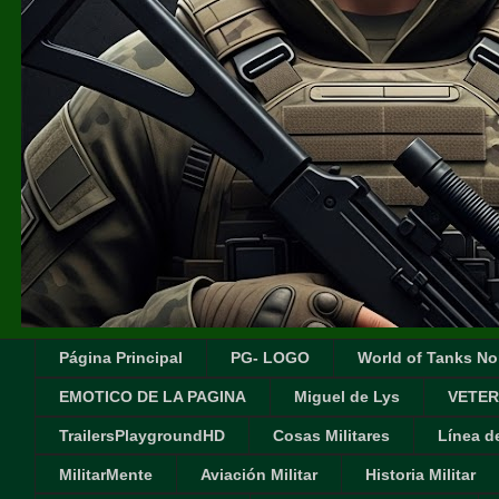
Página Principal
PG- LOGO
World of Tanks No
EMOTICO DE LA PAGINA
Miguel de Lys
VETER
TrailersPlaygroundHD
Cosas Militares
Línea d
MilitarMente
Aviación Militar
Historia Militar