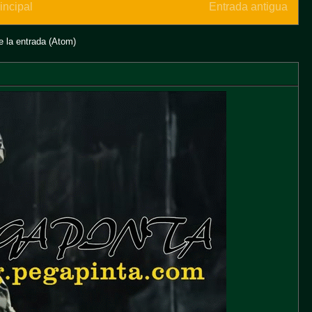
incipal
Entrada antigua
 la entrada (Atom)