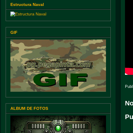
Estructura Naval
GIF
Publ
No
ALBUM DE FOTOS
Pu