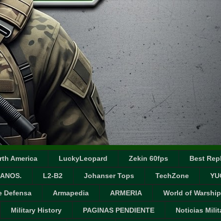
rth America
LuckyLeopard
Zekin 60fps
Best Repl
ANOS.
L2-B2
Johanser Tops
TechZone
YU
e Defensa
Armapedia
ARMERIA
World of Warship
Military History
PAGINAS PENDIENTE
Noticias Milit