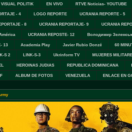
VISUAL POLITIK
EN VIVO
RTVE Noticias- YOUTUBE
RTAJE - 4
LOGO REPORTE
UCRANIA REPORTE - 5
PORTAJE - 8
UCRANIA REPORTAJE- 9
UCRANIA REPO
 América
UCRANIA REPOSTE- 12
Володимир Зеленсь
- 13
Academia Play
Javier Rubio Donzé
60 MINU
K-S 2
LINK-S-3
Ukrinform TV
MUJERES MILITAR
EL
HEROINAS JUDIAS
REPUBLICA DOMINICANA
IF
ALBUM DE FOTOS
VENEZUELA
ENLACE EN 
Army