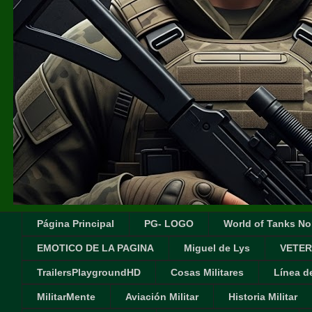
Página Principal
PG- LOGO
World of Tanks No
EMOTICO DE LA PAGINA
Miguel de Lys
VETER
TrailersPlaygroundHD
Cosas Militares
Línea d
MilitarMente
Aviación Militar
Historia Militar