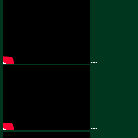
----
----