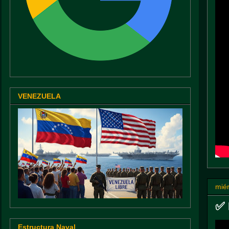
VENEZUELA
miér
✅ 
Estructura Naval