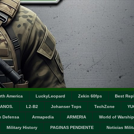
rth America
LuckyLeopard
Zekin 60fps
Best Repl
ANOS.
L2-B2
Johanser Tops
TechZone
YU
e Defensa
Armapedia
ARMERIA
World of Warship
Military History
PAGINAS PENDIENTE
Noticias Milit