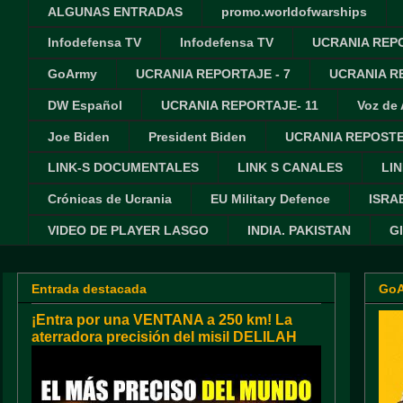
ALGUNAS ENTRADAS
promo.worldofwarships
Infodefensa TV
Infodefensa TV
UCRANIA REPO
GoArmy
UCRANIA REPORTAJE - 7
UCRANIA RE
DW Español
UCRANIA REPORTAJE- 11
Voz de
Joe Biden
President Biden
UCRANIA REPOSTE
LINK-S DOCUMENTALES
LINK S CANALES
LIN
Crónicas de Ucrania
EU Military Defence
ISRA
VIDEO DE PLAYER LASGO
INDIA. PAKISTAN
G
Entrada destacada
Go
¡Entra por una VENTANA a 250 km! La
aterradora precisión del misil DELILAH