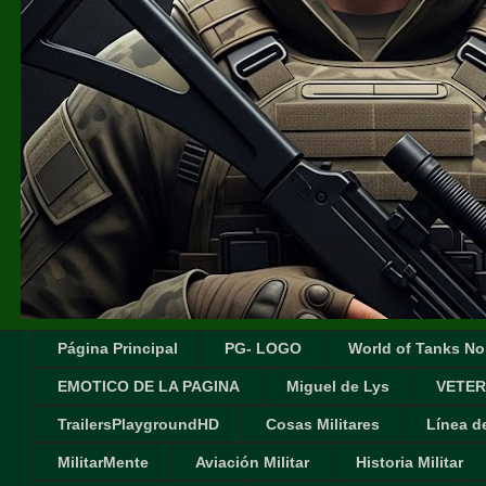
Página Principal
PG- LOGO
World of Tanks No
EMOTICO DE LA PAGINA
Miguel de Lys
VETER
TrailersPlaygroundHD
Cosas Militares
Línea d
MilitarMente
Aviación Militar
Historia Militar