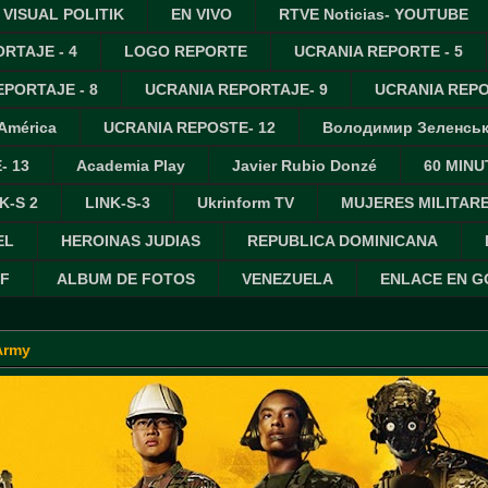
VISUAL POLITIK
EN VIVO
RTVE Noticias- YOUTUBE
RTAJE - 4
LOGO REPORTE
UCRANIA REPORTE - 5
PORTAJE - 8
UCRANIA REPORTAJE- 9
UCRANIA REPO
 América
UCRANIA REPOSTE- 12
Володимир Зеленсь
- 13
Academia Play
Javier Rubio Donzé
60 MINU
K-S 2
LINK-S-3
Ukrinform TV
MUJERES MILITAR
EL
HEROINAS JUDIAS
REPUBLICA DOMINICANA
IF
ALBUM DE FOTOS
VENEZUELA
ENLACE EN 
Army