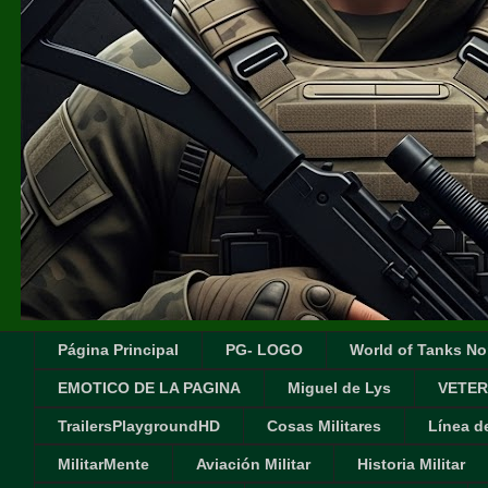
Página Principal
PG- LOGO
World of Tanks No
EMOTICO DE LA PAGINA
Miguel de Lys
VETER
TrailersPlaygroundHD
Cosas Militares
Línea d
MilitarMente
Aviación Militar
Historia Militar