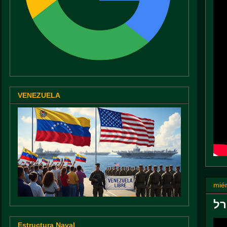
VENEZUELA
miér
רל
Estructura Naval