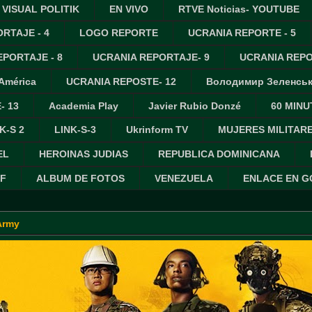
VISUAL POLITIK
EN VIVO
RTVE Noticias- YOUTUBE
RTAJE - 4
LOGO REPORTE
UCRANIA REPORTE - 5
PORTAJE - 8
UCRANIA REPORTAJE- 9
UCRANIA REPO
 América
UCRANIA REPOSTE- 12
Володимир Зеленсь
- 13
Academia Play
Javier Rubio Donzé
60 MINU
K-S 2
LINK-S-3
Ukrinform TV
MUJERES MILITAR
EL
HEROINAS JUDIAS
REPUBLICA DOMINICANA
IF
ALBUM DE FOTOS
VENEZUELA
ENLACE EN 
Army