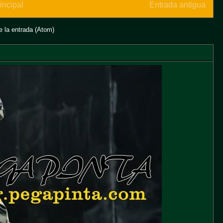
incipal
Entrada antigua
 la entrada (Atom)