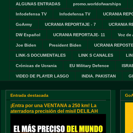
ALGUNAS ENTRADAS
promo.worldofwarships
Infodefensa TV
Infodefensa TV
UCRANIA REPO
GoArmy
UCRANIA REPORTAJE - 7
UCRANIA RE
DW Español
UCRANIA REPORTAJE- 11
Voz de
Joe Biden
President Biden
UCRANIA REPOSTE
LINK-S DOCUMENTALES
LINK S CANALES
LIN
Crónicas de Ucrania
EU Military Defence
ISRA
VIDEO DE PLAYER LASGO
INDIA. PAKISTAN
G
Entrada destacada
Go
¡Entra por una VENTANA a 250 km! La
aterradora precisión del misil DELILAH