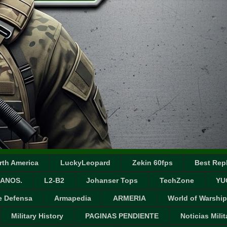
rth America
LuckyLeopard
Zekin 60fps
Best Repl
ANOS.
L2-B2
Johanser Tops
TechZone
YU
e Defensa
Armapedia
ARMERIA
World of Warship
Military History
PAGINAS PENDIENTE
Noticias Milit