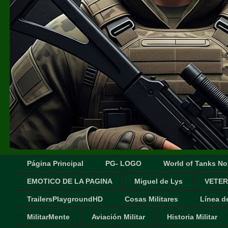
Página Principal
PG- LOGO
World of Tanks No
EMOTICO DE LA PAGINA
Miguel de Lys
VETER
TrailersPlaygroundHD
Cosas Militares
Línea d
MilitarMente
Aviación Militar
Historia Militar