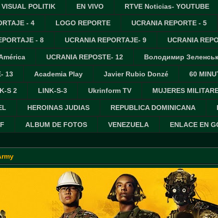
VISUAL POLITIK
EN VIVO
RTVE Noticias- YOUTUBE
RTAJE - 4
LOGO REPORTE
UCRANIA REPORTE - 5
PORTAJE - 8
UCRANIA REPORTAJE- 9
UCRANIA REPO
 América
UCRANIA REPOSTE- 12
Володимир Зеленсь
- 13
Academia Play
Javier Rubio Donzé
60 MINU
K-S 2
LINK-S-3
Ukrinform TV
MUJERES MILITAR
EL
HEROINAS JUDIAS
REPUBLICA DOMINICANA
IF
ALBUM DE FOTOS
VENEZUELA
ENLACE EN 
Army