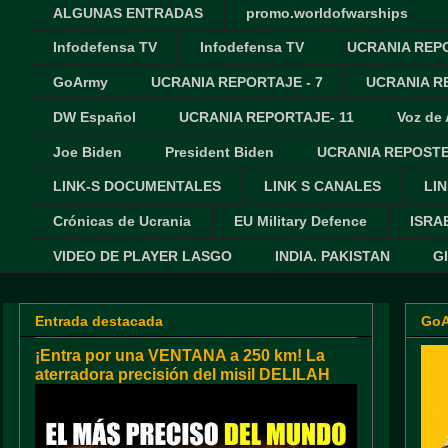
ALGUNAS ENTRADAS
promo.worldofwarships
Infodefensa TV
Infodefensa TV
UCRANIA REPO
GoArmy
UCRANIA REPORTAJE - 7
UCRANIA RE
DW Español
UCRANIA REPORTAJE- 11
Voz de
Joe Biden
President Biden
UCRANIA REPOSTE
LINK-S DOCUMENTALES
LINK S CANALES
LIN
Crónicas de Ucrania
EU Military Defence
ISRA
VIDEO DE PLAYER LASGO
INDIA. PAKISTAN
G
Entrada destacada
Go
¡Entra por una VENTANA a 250 km! La
aterradora precisión del misil DELILAH