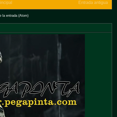
incipal
Entrada antigua
 la entrada (Atom)