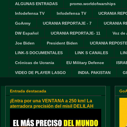
ALGUNAS ENTRADAS
promo.worldofwarships
Infodefensa TV
Infodefensa TV
UCRANIA REPO
GoArmy
UCRANIA REPORTAJE - 7
UCRANIA RE
DW Español
UCRANIA REPORTAJE- 11
Voz de
Joe Biden
President Biden
UCRANIA REPOSTE
LINK-S DOCUMENTALES
LINK S CANALES
LIN
Crónicas de Ucrania
EU Military Defence
ISRA
VIDEO DE PLAYER LASGO
INDIA. PAKISTAN
G
Entrada destacada
Go
¡Entra por una VENTANA a 250 km! La
aterradora precisión del misil DELILAH