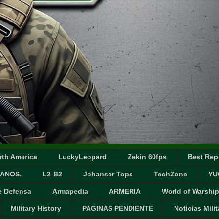
rth America
LuckyLeopard
Zekin 60fps
Best Repl
ANOS.
L2-B2
Johanser Tops
TechZone
YU
e Defensa
Armapedia
ARMERIA
World of Warship
Military History
PAGINAS PENDIENTE
Noticias Milit