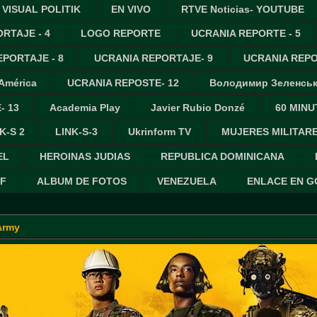
VISUAL POLITIK
EN VIVO
RTVE Noticias- YOUTUBE
RTAJE - 4
LOGO REPORTE
UCRANIA REPORTE - 5
PORTAJE - 8
UCRANIA REPORTAJE- 9
UCRANIA REPO
 América
UCRANIA REPOSTE- 12
Володимир Зеленсь
- 13
Academia Play
Javier Rubio Donzé
60 MINU
K-S 2
LINK-S-3
Ukrinform TV
MUJERES MILITAR
EL
HEROINAS JUDIAS
REPUBLICA DOMINICANA
IF
ALBUM DE FOTOS
VENEZUELA
ENLACE EN 
Army