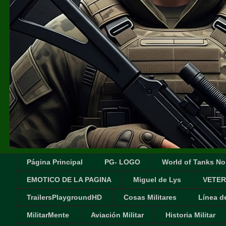
Página Principal
PG- LOGO
World of Tanks No
EMOTICO DE LA PAGINA
Miguel de Lys
VETER
TrailersPlaygroundHD
Cosas Militares
Línea d
MilitarMente
Aviación Militar
Historia Militar