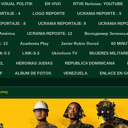
VISUAL POLITIK
EN VIVO
RTVE Noticias- YOUTUBE
RTAJE - 4
LOGO REPORTE
UCRANIA REPORTE - 5
PORTAJE - 8
UCRANIA REPORTAJE- 9
UCRANIA REPO
 América
UCRANIA REPOSTE- 12
Володимир Зеленсь
- 13
Academia Play
Javier Rubio Donzé
60 MINU
K-S 2
LINK-S-3
Ukrinform TV
MUJERES MILITAR
EL
HEROINAS JUDIAS
REPUBLICA DOMINICANA
IF
ALBUM DE FOTOS
VENEZUELA
ENLACE EN 
Army