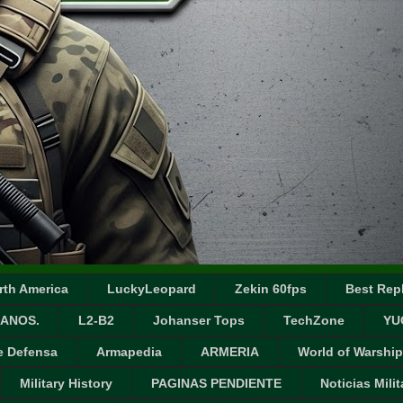
rth America
LuckyLeopard
Zekin 60fps
Best Repl
ANOS.
L2-B2
Johanser Tops
TechZone
YU
e Defensa
Armapedia
ARMERIA
World of Warship
Military History
PAGINAS PENDIENTE
Noticias Milit