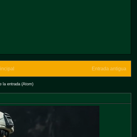
incipal
Entrada antigua
 la entrada (Atom)