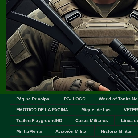
Página Principal
PG- LOGO
World of Tanks No
EMOTICO DE LA PAGINA
Miguel de Lys
VETER
TrailersPlaygroundHD
Cosas Militares
Línea d
MilitarMente
Aviación Militar
Historia Militar