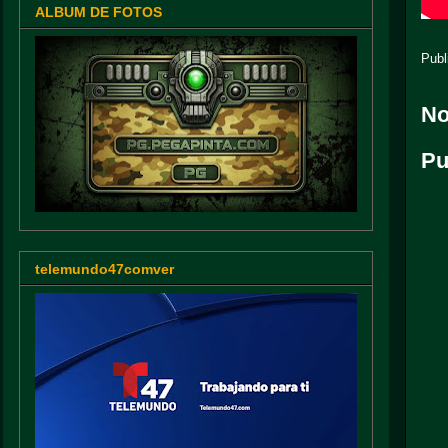
ALBUM DE FOTOS
Publ
No
Pu
telemundo47comver