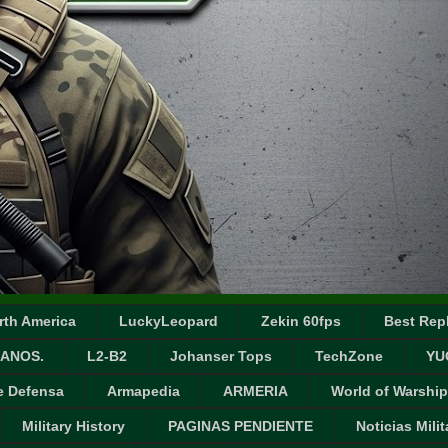
rth America
LuckyLeopard
Zekin 60fps
Best Repl
ANOS.
L2-B2
Johanser Tops
TechZone
YU
e Defensa
Armapedia
ARMERIA
World of Warship
Military History
PAGINAS PENDIENTE
Noticias Milit