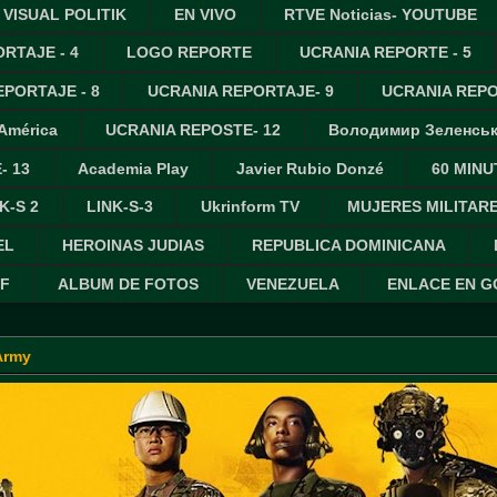
VISUAL POLITIK
EN VIVO
RTVE Noticias- YOUTUBE
RTAJE - 4
LOGO REPORTE
UCRANIA REPORTE - 5
PORTAJE - 8
UCRANIA REPORTAJE- 9
UCRANIA REPO
 América
UCRANIA REPOSTE- 12
Володимир Зеленсь
- 13
Academia Play
Javier Rubio Donzé
60 MINU
K-S 2
LINK-S-3
Ukrinform TV
MUJERES MILITAR
EL
HEROINAS JUDIAS
REPUBLICA DOMINICANA
IF
ALBUM DE FOTOS
VENEZUELA
ENLACE EN 
Army