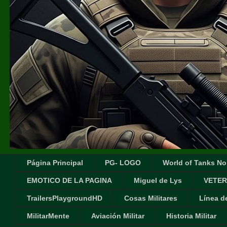
Página Principal
PG- LOGO
World of Tanks No
EMOTICO DE LA PAGINA
Miguel de Lys
VETER
TrailersPlaygroundHD
Cosas Militares
Línea d
MilitarMente
Aviación Militar
Historia Militar