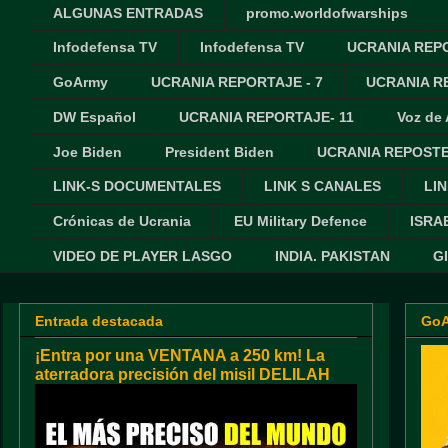
ALGUNAS ENTRADAS
promo.worldofwarships
Infodefensa TV
Infodefensa TV
UCRANIA REPO
GoArmy
UCRANIA REPORTAJE - 7
UCRANIA RE
DW Español
UCRANIA REPORTAJE- 11
Voz de
Joe Biden
President Biden
UCRANIA REPOSTE
LINK-S DOCUMENTALES
LINK S CANALES
LIN
Crónicas de Ucrania
EU Military Defence
ISRA
VIDEO DE PLAYER LASGO
INDIA. PAKISTAN
G
Entrada destacada
Go
¡Entra por una VENTANA a 250 km! La
aterradora precisión del misil DELILAH