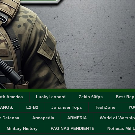
rth America
LuckyLeopard
Zekin 60fps
Best Repl
ANOS.
L2-B2
Johanser Tops
TechZone
YU
e Defensa
Armapedia
ARMERIA
World of Warship
Military History
PAGINAS PENDIENTE
Noticias Milit