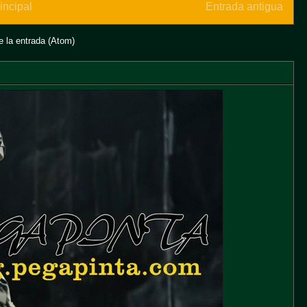
incipal
Entrada antigua
 la entrada (Atom)