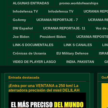
ALGUNAS ENTRADAS
promo.worldofwarships
Infodefensa TV
Infodefensa TV
UCRANIA REPO
GoArmy
UCRANIA REPORTAJE - 7
UCRANIA RE
DW Español
UCRANIA REPORTAJE- 11
Voz de
Joe Biden
President Biden
UCRANIA REPOSTE
LINK-S DOCUMENTALES
LINK S CANALES
LIN
Crónicas de Ucrania
EU Military Defence
ISRA
VIDEO DE PLAYER LASGO
INDIA. PAKISTAN
G
Entrada destacada
Go
¡Entra por una VENTANA a 250 km! La
aterradora precisión del misil DELILAH