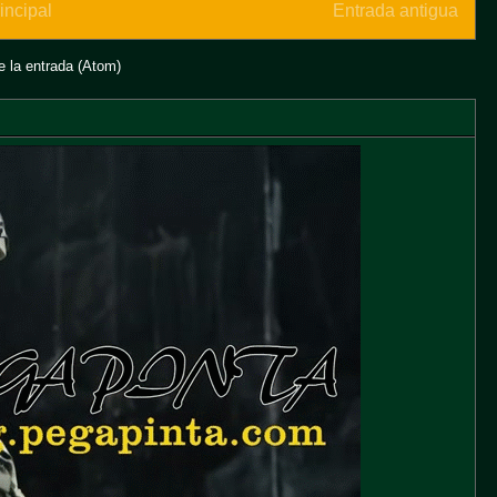
incipal
Entrada antigua
 la entrada (Atom)