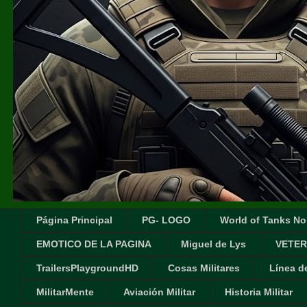
Página Principal
PG- LOGO
World of Tanks No
EMOTICO DE LA PAGINA
Miguel de Lys
VETER
TrailersPlaygroundHD
Cosas Militares
Línea d
MilitarMente
Aviación Militar
Historia Militar