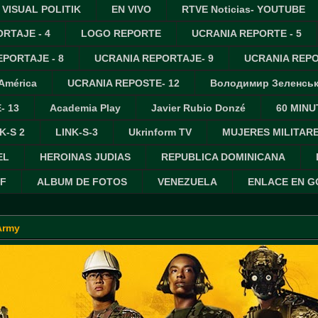
VISUAL POLITIK
EN VIVO
RTVE Noticias- YOUTUBE
RTAJE - 4
LOGO REPORTE
UCRANIA REPORTE - 5
PORTAJE - 8
UCRANIA REPORTAJE- 9
UCRANIA REPO
 América
UCRANIA REPOSTE- 12
Володимир Зеленсь
- 13
Academia Play
Javier Rubio Donzé
60 MINU
K-S 2
LINK-S-3
Ukrinform TV
MUJERES MILITAR
EL
HEROINAS JUDIAS
REPUBLICA DOMINICANA
IF
ALBUM DE FOTOS
VENEZUELA
ENLACE EN 
Army