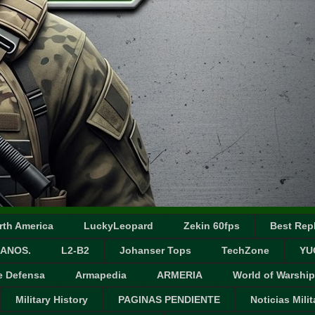
rth America
LuckyLeopard
Zekin 60fps
Best Repl
ANOS.
L2-B2
Johanser Tops
TechZone
YU
e Defensa
Armapedia
ARMERIA
World of Warship
Military History
PAGINAS PENDIENTE
Noticias Milit