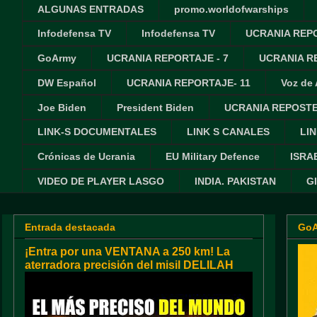
ALGUNAS ENTRADAS
promo.worldofwarships
Infodefensa TV
Infodefensa TV
UCRANIA REPO
GoArmy
UCRANIA REPORTAJE - 7
UCRANIA RE
DW Español
UCRANIA REPORTAJE- 11
Voz de
Joe Biden
President Biden
UCRANIA REPOSTE
LINK-S DOCUMENTALES
LINK S CANALES
LIN
Crónicas de Ucrania
EU Military Defence
ISRA
VIDEO DE PLAYER LASGO
INDIA. PAKISTAN
G
Entrada destacada
Go
¡Entra por una VENTANA a 250 km! La
aterradora precisión del misil DELILAH