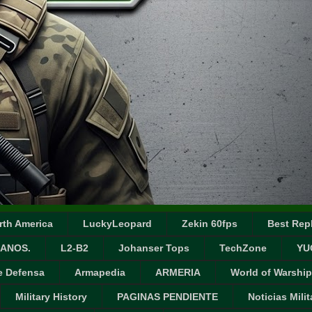
rth America
LuckyLeopard
Zekin 60fps
Best Repl
ANOS.
L2-B2
Johanser Tops
TechZone
YU
e Defensa
Armapedia
ARMERIA
World of Warship
Military History
PAGINAS PENDIENTE
Noticias Milit