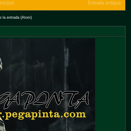
incipal
Entrada antigua
 la entrada (Atom)