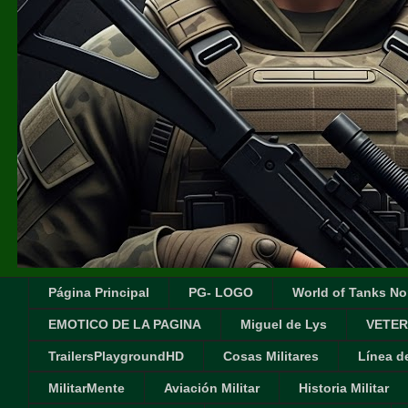
Página Principal
PG- LOGO
World of Tanks No
EMOTICO DE LA PAGINA
Miguel de Lys
VETER
TrailersPlaygroundHD
Cosas Militares
Línea d
MilitarMente
Aviación Militar
Historia Militar