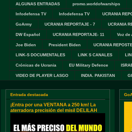
ALGUNAS ENTRADAS
promo.worldofwarships
Infodefensa TV
Infodefensa TV
UCRANIA REPO
GoArmy
UCRANIA REPORTAJE - 7
UCRANIA RE
DW Español
UCRANIA REPORTAJE- 11
Voz de
Joe Biden
President Biden
UCRANIA REPOSTE
LINK-S DOCUMENTALES
LINK S CANALES
LIN
Crónicas de Ucrania
EU Military Defence
ISRA
VIDEO DE PLAYER LASGO
INDIA. PAKISTAN
G
Entrada destacada
Go
¡Entra por una VENTANA a 250 km! La
aterradora precisión del misil DELILAH