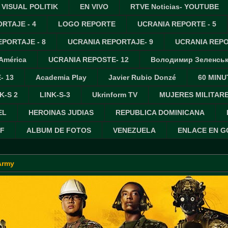
VISUAL POLITIK
EN VIVO
RTVE Noticias- YOUTUBE
RTAJE - 4
LOGO REPORTE
UCRANIA REPORTE - 5
PORTAJE - 8
UCRANIA REPORTAJE- 9
UCRANIA REPO
 América
UCRANIA REPOSTE- 12
Володимир Зеленсь
- 13
Academia Play
Javier Rubio Donzé
60 MINU
K-S 2
LINK-S-3
Ukrinform TV
MUJERES MILITAR
EL
HEROINAS JUDIAS
REPUBLICA DOMINICANA
IF
ALBUM DE FOTOS
VENEZUELA
ENLACE EN 
Army