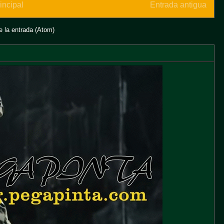
incipal
Entrada antigua
 la entrada (Atom)