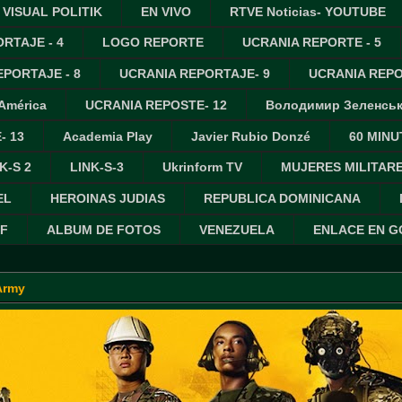
VISUAL POLITIK
EN VIVO
RTVE Noticias- YOUTUBE
RTAJE - 4
LOGO REPORTE
UCRANIA REPORTE - 5
PORTAJE - 8
UCRANIA REPORTAJE- 9
UCRANIA REPO
 América
UCRANIA REPOSTE- 12
Володимир Зеленсь
- 13
Academia Play
Javier Rubio Donzé
60 MINU
K-S 2
LINK-S-3
Ukrinform TV
MUJERES MILITAR
EL
HEROINAS JUDIAS
REPUBLICA DOMINICANA
IF
ALBUM DE FOTOS
VENEZUELA
ENLACE EN 
Army