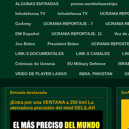
ALGUNAS ENTRADAS
promo.worldofwarships
Infodefensa TV
Infodefensa TV
UCRANIA REPO
GoArmy
UCRANIA REPORTAJE - 7
UCRANIA RE
DW Español
UCRANIA REPORTAJE- 11
Voz de
Joe Biden
President Biden
UCRANIA REPOSTE
LINK-S DOCUMENTALES
LINK S CANALES
LIN
Crónicas de Ucrania
EU Military Defence
ISRA
VIDEO DE PLAYER LASGO
INDIA. PAKISTAN
G
Entrada destacada
Go
¡Entra por una VENTANA a 250 km! La
aterradora precisión del misil DELILAH