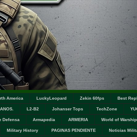
rth America
LuckyLeopard
Zekin 60fps
Best Repl
ANOS.
L2-B2
Johanser Tops
TechZone
YU
e Defensa
Armapedia
ARMERIA
World of Warship
Military History
PAGINAS PENDIENTE
Noticias Milit