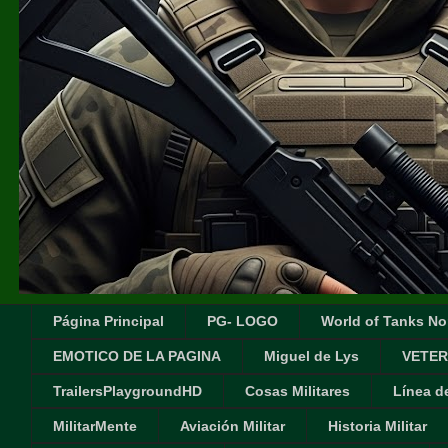
Página Principal
PG- LOGO
World of Tanks No
EMOTICO DE LA PAGINA
Miguel de Lys
VETER
TrailersPlaygroundHD
Cosas Militares
Línea d
MilitarMente
Aviación Militar
Historia Militar