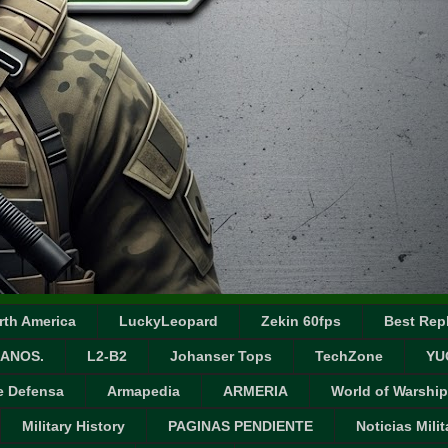
rth America
LuckyLeopard
Zekin 60fps
Best Repl
ANOS.
L2-B2
Johanser Tops
TechZone
YU
e Defensa
Armapedia
ARMERIA
World of Warship
Military History
PAGINAS PENDIENTE
Noticias Milit