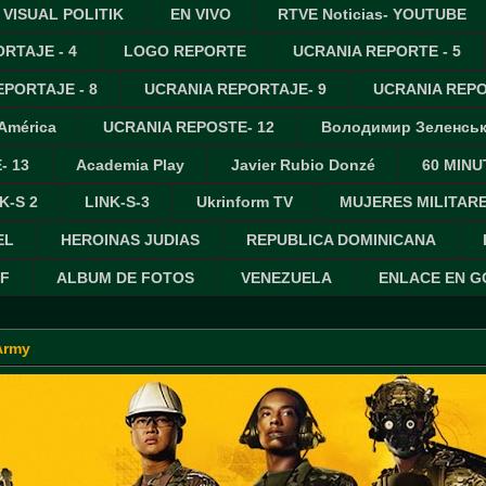
VISUAL POLITIK
EN VIVO
RTVE Noticias- YOUTUBE
RTAJE - 4
LOGO REPORTE
UCRANIA REPORTE - 5
PORTAJE - 8
UCRANIA REPORTAJE- 9
UCRANIA REPO
 América
UCRANIA REPOSTE- 12
Володимир Зеленсь
- 13
Academia Play
Javier Rubio Donzé
60 MINU
K-S 2
LINK-S-3
Ukrinform TV
MUJERES MILITAR
EL
HEROINAS JUDIAS
REPUBLICA DOMINICANA
IF
ALBUM DE FOTOS
VENEZUELA
ENLACE EN 
Army