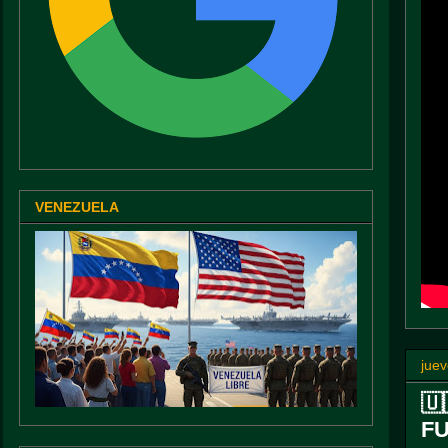
VENEZUELA
juev
🇺
F