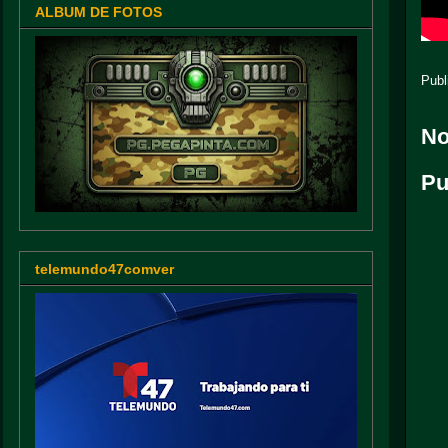
ALBUM DE FOTOS
Publ
No
Pu
telemundo47comver