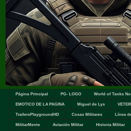
Página Principal
PG- LOGO
World of Tanks No
EMOTICO DE LA PAGINA
Miguel de Lys
VETER
TrailersPlaygroundHD
Cosas Militares
Línea d
MilitarMente
Aviación Militar
Historia Militar